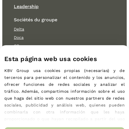
Leadership
Sociétés du groupe
Delta
Doca
OB
Cocitur
Esta página web usa cookies
Durabilité
KBV Group
usa cookies propias (necesarias) 
y de 
Environnement
terceros 
para personalizar el contenido y los anuncios, 
Social
ofrecer funciones de redes sociales y analizar el 
tráfico. Además, compartimos información sobre el uso 
Gouvernement
que haga del sitio web con nuestros partners de redes 
Actualités
sociales, publicidad y análisis web, quienes pueden 
combinarla con otra información que les haya 
Contact
proporcionado o que hayan recopilado a partir del uso 
que haya hecho de sus servicios.