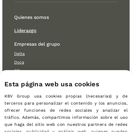
Quienes somos
Liderazgo
Empresas del grupo
Delta
Doca
OB
Cocitur
Esta página web usa cookies
Sostenibilidad
KBV Group
usa cookies propias (necesarias) 
y de 
Ambiental
terceros 
para personalizar el contenido y los anuncios, 
Social
ofrecer funciones de redes sociales y analizar el 
tráfico. Además, compartimos información sobre el uso 
Gobierno
que haga del sitio web con nuestros partners de redes 
Noticias
sociales, publicidad y análisis web, quienes pueden 