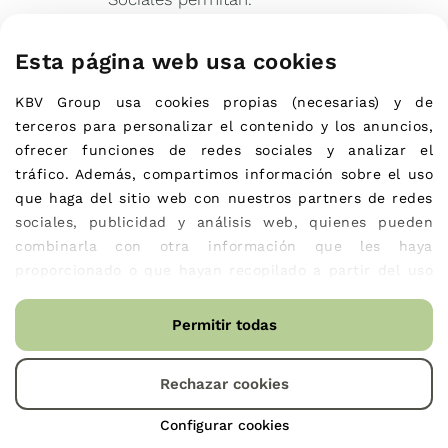
Queda prohibida la
Esta página web usa cookies
publicación de contenidos:
KBV Group
usa cookies propias (necesarias) 
y de 
– Que sean
terceros 
para personalizar el contenido y los anuncios, 
presuntamente ilícitos por la
ofrecer funciones de redes sociales y analizar el 
normativa nacional,
tráfico. Además, compartimos información sobre el uso 
comunitaria o internacional o
que haga del sitio web con nuestros partners de redes 
que realicen actividades
sociales, publicidad y análisis web, quienes pueden 
presuntamente ilícitas o
combinarla con otra información que les haya 
contravengan los principios
proporcionado o que hayan recopilado a partir del uso 
de la buena fe.
que haya hecho de sus servicios.
Política de cookies - KBV
Permitir todas
– Que atenten
contra los derechos
Rechazar cookies
fundamentales de las
personas, falten a la cortesía
Configurar cookies
en la red, molesten o puedan