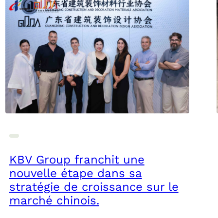
KBV Group franchit une
nouvelle étape dans sa
stratégie de croissance sur le
marché chinois.