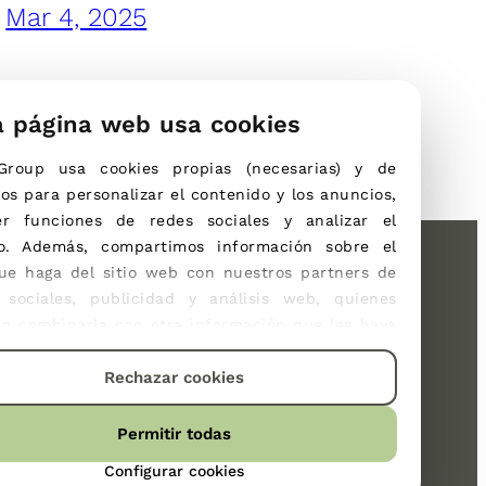
Mar 4, 2025
a página web usa cookies
Group
usa cookies propias (necesarias) 
y de 
ros 
para personalizar el contenido y los anuncios, 
er funciones de redes sociales y analizar el 
co. Además, compartimos información sobre el 
ue haga del sitio web con nuestros partners de 
bilité
Actualités
Contact
 sociales, publicidad y análisis web, quienes 
n combinarla con otra información que les haya 
ronnement
rcionado o que hayan recopilado a partir del uso 
l
aya hecho de sus servicios.
Rechazar cookies
ernement
ica de cookies - KBV
Permitir todas
Configurar cookies